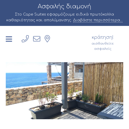
Ασφαλής διαμονή
Στο Cape Suites εφαρμόζουμε ειδικά πρωτόκολλα
καθαριότητας και απολύμανσης.
Διαβάστε περισσότερα...
κράτηση!
αισθανθείτε
ασφαλείς