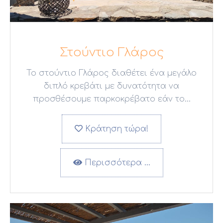
Στούντιο Γλάρος
Το στούντιο Γλάρος διαθέτει ένα μεγάλο
διπλό κρεβάτι με δυνατότητα να
προσθέσουμε παρκοκρέβατο εάν το...
Κράτηση τώρα!
Περισσότερα …