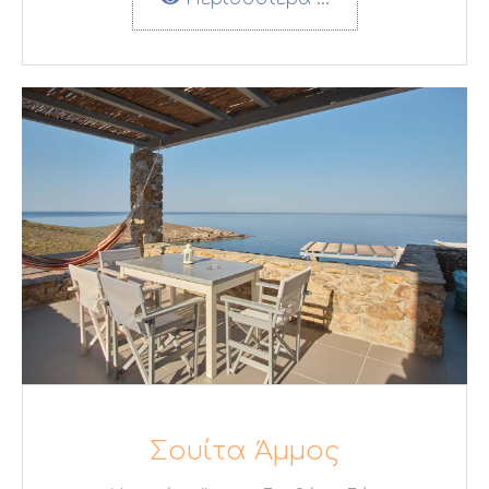
Σουίτα Άμμος