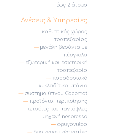
έως 2 άτομα
Ανέσεις & Υπηρεσίες
καθιστικός χώρος
τραπεζαρίας
μεγάλη βεράντα με
πέργκολα
εξωτερική και εσωτερική
τραπεζαρία
παραδοσιακό
κυκλαδίτικο μπάνιο
σύστημα ύπνου Cocomat
προϊόντα περιποίησης
πετσέτες και παντόφλες
μηχανή nespresso
φρυγανιέρα
δυο κεραμικές εστίες