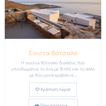
Σουίτα Βότσαλο
Η σουίτα Βότσαλο διαθέτει δύο
υπνοδωμάτια, το ένα με διπλό και το άλλο
με δύο μονά κρεβάτια....
Κράτηση τώρα!
Περισσότερα …