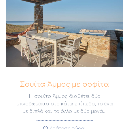
Σουίτα Άμμος με σοφίτα
Η σουίτα Άμμος διαθέτει δύο
υπνοδωμάτια στο κάτω επίπεδο, το ένα
με διπλό και το άλλο με δύο μονά...
Κράτηση τώρα!