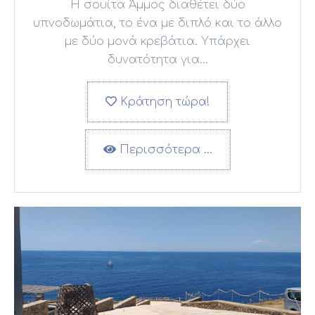
Η σουίτα Άμμος διαθέτει δύο
υπνοδωμάτια, το ένα με διπλό και το άλλο
με δύο μονά κρεβάτια. Υπάρχει
δυνατότητα για...
Κράτηση τώρα!
Περισσότερα …