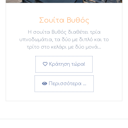
Σουίτα Βυθός
Η σουίτα Βυθός διαθέτει τρία
υπνοδωμάτια, τα δύο με διπλό και το
τρίτο στο κελάρι με δύο μονά...
Κράτηση τώρα!
Περισσότερα …