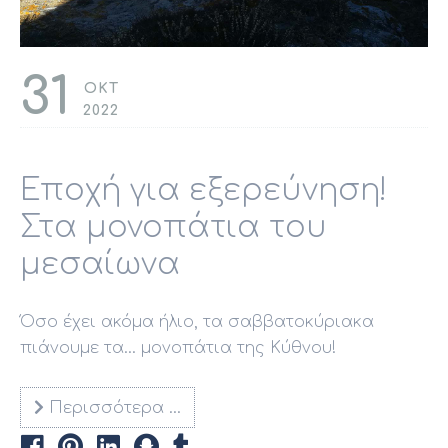
31
ΟΚΤ
2022
Εποχή για εξερεύνηση!
Στα μονοπάτια του
μεσαίωνα
Όσο έχει ακόμα ήλιο, τα σαββατοκύριακα
πιάνουμε τα... μονοπάτια της Κύθνου!
Περισσότερα …