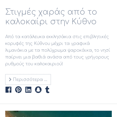
Στιγμές χαράς από το
καλοκαίρι στην Κύθνο
Από τα κατάλευκα εκκλησάκια στις επιβλητικές
κορυφές της Κύθνου μέχρι τα γραφικά
λιμανάκια με τα πολύχρωμα ψαροκάικα, το νησί
παίρνει μια βαθιά ανάσα από τους γρήγορους
ρυθμούς του καλοκαιριού!
Περισσότερα …