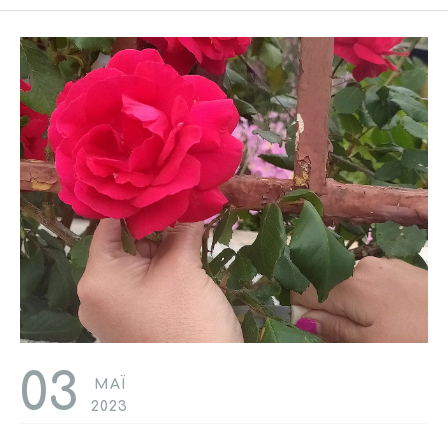
03
ΜΆΙ
2023