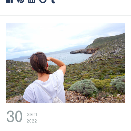
30
ΣΕΠ
2022