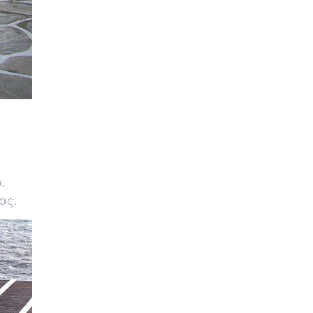
.
ας.