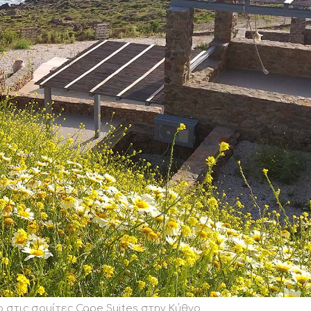
ο στις σουίτες Cape Suites στην Κύθνο