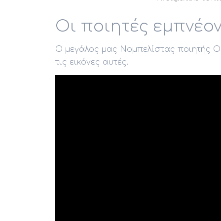
Οι ποιητές εμπνέο
O μεγάλος μας Νομπελίστας ποιητής Ο
τις εικόνες αυτές.