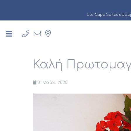
Στο Cape Suites εφα
Καλή Πρωτομαγ
01 Μαΐου 2020