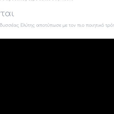
νται
δυσσέας Ελύτης αποτύπωσε με τον πιο ποιητικό τρ