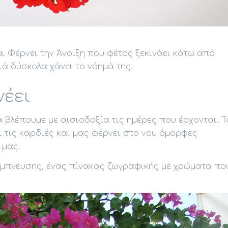
. Φέρνει την Άνοιξη που φέτος ξεκινάει κάτω από
ά δύσκολα χάνει το νόημά της.
νέει
 βλέπουμε με αισιοδοξία τις ημέρες που έρχονται. Τ
ι τις καρδιές και μας φέρνει στο νου όμορφες
 μας.
 έμπνευσης, ένας πίνακας ζωγραφικής με χρώματα πο