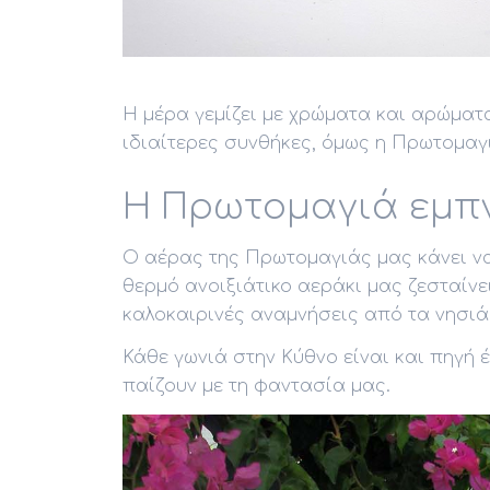
Η μέρα γεμίζει με χρώματα και αρώματα
ιδιαίτερες συνθήκες, όμως η Πρωτομαγι
Η Πρωτομαγιά εμπ
Ο αέρας της Πρωτομαγιάς μας κάνει να
θερμό ανοιξιάτικο αεράκι μας ζεσταίνε
καλοκαιρινές αναμνήσεις από τα νησιά
Κάθε γωνιά στην Κύθνο είναι και πηγή
παίζουν με τη φαντασία μας.