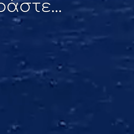
άστε...