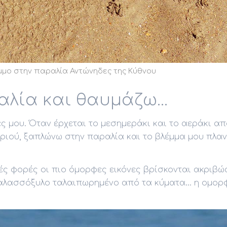
μμο στην παραλία Αντώνηδες της Κύθνου
λία και θαυμάζω...
ές μου. Όταν έρχεται το μεσημεράκι και το αεράκι απ
ριού, ξαπλώνω στην παραλία και το βλέμμα μου πλαν
κές φορές οι πιο όμορφες εικόνες βρίσκονται ακριβώ
αλασσόξυλο ταλαιπωρημένο από τα κύματα... η ομορ