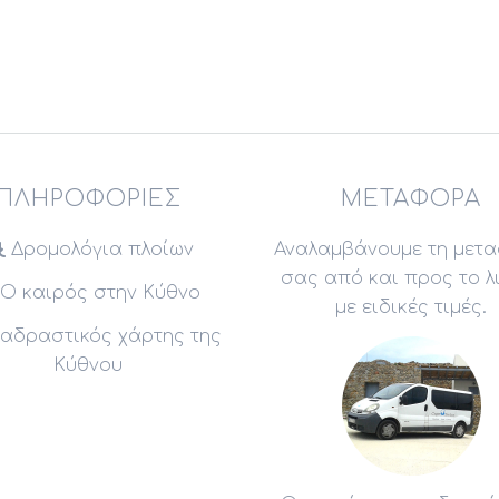
ΠΛΗΡΟΦΟΡΊΕΣ
ΜΕΤΑΦΟΡΆ
Δρομολόγια πλοίων
Αναλαμβάνουμε τη μετ
σας από και προς το λ
Ο καιρός στην Κύθνο
με ειδικές τιμές.
αδραστικός χάρτης της
Κύθνου