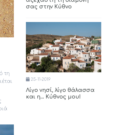
αξέχαστη τη διαμονή
σας στην Κύθνο
ό τη
25-11-2019
ιέται
Λίγο νησί, λίγο θάλασσα
και η... Κύθνος μου!
ς
φιά