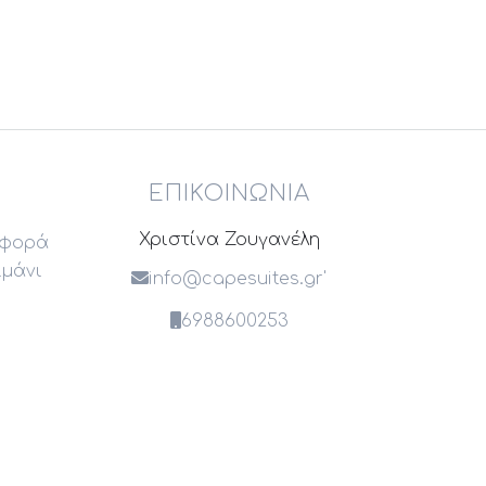
ΕΠΙΚΟΙΝΩΝΊΑ
Χριστίνα Ζουγανέλη
αφορά
ιμάνι
info@capesuites.gr
'
6988600253