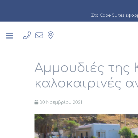
Στο Cape Suites εφα
Αμμουδιές της 
καλοκαιρινές α
30 Νοεμβρίου 2021