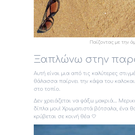
Παίζοντας με την ά
Ξαπλώνω στην παρα
Αυτή είναι μια από τις καλύτερες στιγμ
θάλασσα παίρνει την κάψα του καλοκαι
στο τοπίο.
Δεν χρειάζεται να ψάξω μακριά... Μερι
δίπλα μου! Χρωματιστά βότσαλα, ένα θ
κρύβεται σε κοινή θέα 🤍