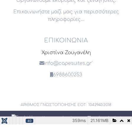
Οργανώνουμε εκδρομές και ξεναγήσεις.
Επικοινωνήστε μαζί μας για περισσότερες
πληροφορίες...
ΕΠΙΚΟΙΝΩΝΊΑ
Χριστίνα Ζουγανέλη
info@capesuites.gr
'
6988600253
ΑΡΙΘΜΟΣ ΓΝΩΣΤΟΠΟΙΗΣΗΣ ΕΟΤ: 10429452018
Κατασκευή website με
από τη freshid
359ms
21.161MB
40