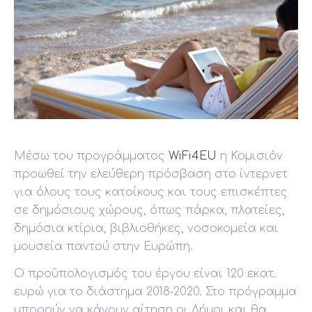
Μέσω του προγράμματος
WiFi4EU
η Κομισιόν
προωθεί την ελεύθερη πρόσβαση στο ίντερνετ
για όλους τους κατοίκους και τους επισκέπτες
σε δημόσιους χώρους, όπως πάρκα, πλατείες,
δημόσια κτίρια, βιβλιοθήκες, νοσοκομεία και
μουσεία παντού στην Ευρώπη.
Ο προϋπολογισμός του έργου είναι 120 εκατ.
ευρώ για το διάστημα 2018-2020. Στο πρόγραμμα
μπορούν να κάνουν αίτηση οι Δήμοι και θα