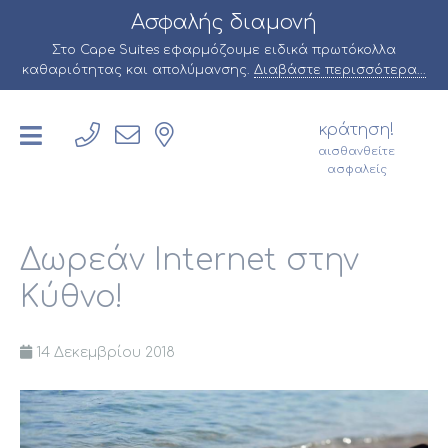
Ασφαλής διαμονή
Στο Cape Suites εφαρμόζουμε ειδικά πρωτόκολλα
καθαριότητας και απολύμανσης.
Διαβάστε περισσότερα...
κράτηση!
αισθανθείτε
ασφαλείς
Δωρεάν Internet στην
Κύθνο!
14 Δεκεμβρίου 2018